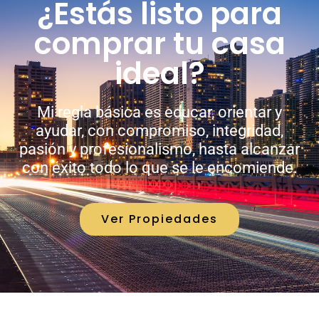
¿Estás listo para
comprar tu casa
ideal?
Mi regla básica es educar, orientar y
ayudar, con com
promiso, integridad,
pasión y profesionalismo, hasta
alcanzar
con éxito todo lo que se le encomiende.
Ver Propiedades