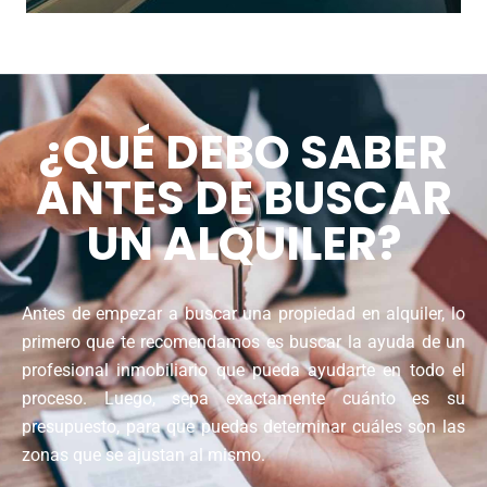
¿QUÉ DEBO SABER
ANTES DE BUSCAR
UN ALQUILER?
Antes de empezar a buscar una propiedad en alquiler, lo
primero que te recomendamos es buscar la ayuda de un
profesional inmobiliario que pueda ayudarte en todo el
proceso. Luego, sepa exactamente cuánto es su
presupuesto, para que puedas determinar cuáles son las
zonas que se ajustan al mismo.