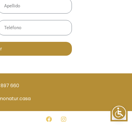
r
 897 660
monatur.casa