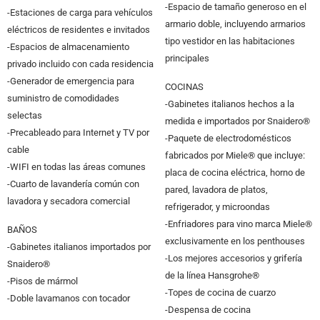
-Espacio de tamaño generoso en el
-Estaciones de carga para vehículos
armario doble, incluyendo armarios
eléctricos de residentes e invitados
tipo vestidor en las habitaciones
-Espacios de almacenamiento
principales
privado incluido con cada residencia
-Generador de emergencia para
COCINAS
suministro de comodidades
-Gabinetes italianos hechos a la
selectas
medida e importados por Snaidero®
-Precableado para Internet y TV por
-Paquete de electrodomésticos
cable
fabricados por Miele® que incluye:
-WIFI en todas las áreas comunes
placa de cocina eléctrica, horno de
-Cuarto de lavandería común con
pared, lavadora de platos,
lavadora y secadora comercial
refrigerador, y microondas
-Enfriadores para vino marca Miele®
BAÑOS
exclusivamente en los penthouses
-Gabinetes italianos importados por
-Los mejores accesorios y grifería
Snaidero®
de la línea Hansgrohe®
-Pisos de mármol
-Topes de cocina de cuarzo
-Doble lavamanos con tocador
-Despensa de cocina