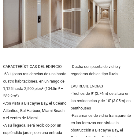
CARACTERÍSTICAS DEL EDIFICIO
-Ducha con puerta de vidrio y
-68 lujosas residencias de una hasta
regaderas dobles tipo lluvia
cuatro habitaciones, en un rango de
LAS RESIDENCIAS
1,125 hasta 2,500 pies² (104.5m² –
-Techos de 9’ (2.74m) de altura en
232.2m²)
las residencias y de 10’ (3.05m) en
-Con vista a Biscayne Bay, el Océano
penthouses
Atlántico, Bal Harbour, Miami Beach
-Pasamanos de vidrio transparente
y el centro de Miami
en las terrazas con vista sin
-A su llegada, será recibido por un
obstrucción a Biscayne Bay, el
espléndido jardín, con una entrada