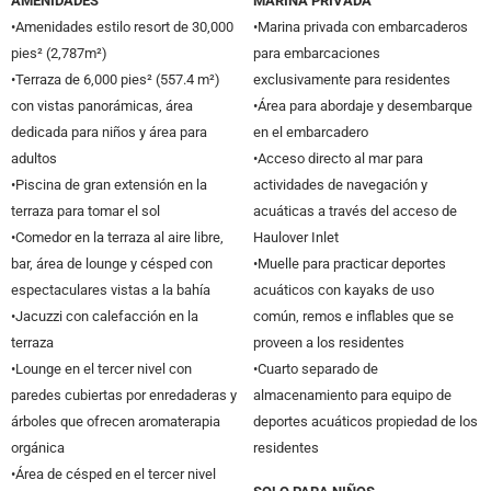
AMENIDADES
MARINA PRIVADA
•Amenidades estilo resort de 30,000
•Marina privada con embarcaderos
pies² (2,787m²)
para embarcaciones
•Terraza de 6,000 pies² (557.4 m²)
exclusivamente para residentes
con vistas panorámicas, área
•Área para abordaje y desembarque
dedicada para niños y área para
en el embarcadero
adultos
•Acceso directo al mar para
•Piscina de gran extensión en la
actividades de navegación y
terraza para tomar el sol
acuáticas a través del acceso de
•Comedor en la terraza al aire libre,
Haulover Inlet
bar, área de lounge y césped con
•Muelle para practicar deportes
espectaculares vistas a la bahía
acuáticos con kayaks de uso
•Jacuzzi con calefacción en la
común, remos e inflables que se
terraza
proveen a los residentes
•Lounge en el tercer nivel con
•Cuarto separado de
paredes cubiertas por enredaderas y
almacenamiento para equipo de
árboles que ofrecen aromaterapia
deportes acuáticos propiedad de los
orgánica
residentes
•Área de césped en el tercer nivel