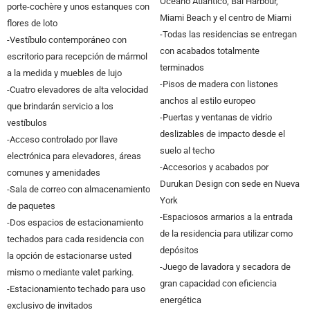
Océano Atlántico, Bal Harbour,
porte-cochère y unos estanques con
Miami Beach y el centro de Miami
flores de loto
-Todas las residencias se entregan
-Vestíbulo contemporáneo con
con acabados totalmente
escritorio para recepción de mármol
terminados
a la medida y muebles de lujo
-Pisos de madera con listones
-Cuatro elevadores de alta velocidad
anchos al estilo europeo
que brindarán servicio a los
-Puertas y ventanas de vidrio
vestíbulos
deslizables de impacto desde el
-Acceso controlado por llave
suelo al techo
electrónica para elevadores, áreas
-Accesorios y acabados por
comunes y amenidades
Durukan Design con sede en Nueva
-Sala de correo con almacenamiento
York
de paquetes
-Espaciosos armarios a la entrada
-Dos espacios de estacionamiento
de la residencia para utilizar como
techados para cada residencia con
depósitos
la opción de estacionarse usted
-Juego de lavadora y secadora de
mismo o mediante valet parking.
gran capacidad con eficiencia
-Estacionamiento techado para uso
energética
exclusivo de invitados