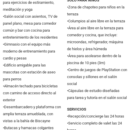
SOLO PARA NIÑOS
para ejercicios de estiramiento,
•Zona de chapoteo para niños en la
meditación y yoga
terraza
•Salón social con asientos, TV de
•Columpios al aire libre en la terraza
panel plano, mesa para comedor
•Área al aire libre en la terraza para
común y bar con cocina para
comedor y cocina, que incluye:
entretenimiento de los residentes
microondas, refrigerador, máquina
•Gimnasio con el equipo más
de hielos y área húmeda
moderno de entrenamiento para
•Área para asolearse dentro de la
cardio y pesas
piscina de 10 pies (3m)
•Edificio amigable para las
•Centro de juegos de PlayStation con
mascotas con estación de aseo
consolas y sillones en el salón
para perros
social
•Almacén techado para bicicletas
•Cápsulas de estudio diseñadas
con camino de acceso directo al
para tarea y tutoría en el salón social
exterior
•Desembarcadero y plataforma con
SERVICIOS
amplia terraza amueblada, con
•Recepción/concierge las 24 horas
vistas a la bahía de Biscayne
•Servicio completo de valet las 24
•Butacas y hamacas colgantes