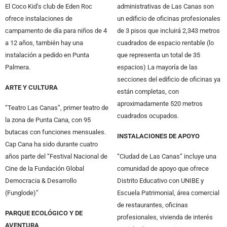
El Coco Kid’s club de Eden Roc
administrativas de Las Canas son
ofrece instalaciones de
un edificio de oficinas profesionales
campamento de día para niños de 4
de 3 pisos que incluirá 2,343 metros
a 12 años, también hay una
cuadrados de espacio rentable (lo
instalación a pedido en Punta
que representa un total de 35
Palmera.
espacios) La mayoría de las
secciones del edificio de oficinas ya
ARTE Y CULTURA
están completas, con
aproximadamente 520 metros
“Teatro Las Canas”, primer teatro de
cuadrados ocupados.
la zona de Punta Cana, con 95
butacas con funciones mensuales.
INSTALACIONES DE APOYO
Cap Cana ha sido durante cuatro
años parte del “Festival Nacional de
“Ciudad de Las Canas” incluye una
Cine de la Fundación Global
comunidad de apoyo que ofrece
Democracia & Desarrollo
Distrito Educativo con UNIBE y
(Funglode)”
Escuela Patrimonial, área comercial
de restaurantes, oficinas
PARQUE ECOLÓGICO Y DE
profesionales, vivienda de interés
AVENTURA