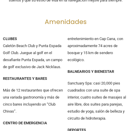
sueños y que su estilo de vida en la navegación mejore para siempre.
Amenidades
CLUBES
entretenimiento en Cap Cana, con
Caletón Beach Club y Punta Espada
aproximadamente 74 acres de
Golf Club. Juegue al golf en el
bosque y 15 km de sendero
desafiante Punta Espada, un campo
ecológico.
de golf exclusivo de Jack Nicklaus.
BALNEARIOS Y BIENESTAR
RESTAURANTES Y BARES
Sanctuary Spa: casi 20,000 pies
Más de 12 restaurantes que ofrecen
cuadrados con una suite de spa
una variada gastronomía y más de
interior, cuatro suites de masajes al
cinco bares incluyendo un “Club
aire libre, dos suites para parejas,
Chivas”.
estudio de yoga, salón de belleza y
circuito de hidroterapia.
CENTRO DE EMERGENCIA
DEPORTES