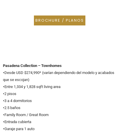
BROCHURE / PLANOS
Pasadena Collection – Townhomes
•
Desde USD $274,990* (varían dependiendo del modelo y acabados
que se escojan)
•
Entre 1,334 y 1,828 sqft living area
•
2 pisos
•
3 a 4 dormitorios
•
2.5 baños
•
Family Room / Great Room
•
Entrada cubierta
•
Garaje para 1 auto