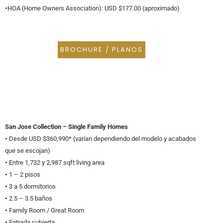
•
HOA (Home Owners Association): USD $177.00 (aproximado)
BROCHURE / PLANOS
San Jose Collection – Single Family Homes
•
Desde USD $360,990* (varían dependiendo del modelo y acabados
que se escojan)
•
Entre 1,732 y 2,987 sqft living area
•
1 – 2 pisos
•
3 a 5 dormitorios
•
2.5 – 3.5 baños
•
Family Room / Great Room
•
Entrada cubierta