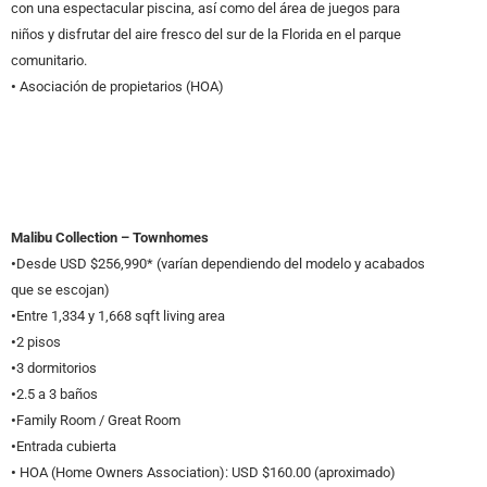
con una espectacular piscina, así como del área de juegos para
niños y disfrutar del aire fresco del sur de la Florida en el parque
comunitario.
•
Asociación de propietarios (HOA)
Malibu Collection – Townhomes
•
Desde USD $256,990* (varían dependiendo del modelo y acabados
que se escojan)
•
Entre 1,334 y 1,668 sqft living area
•
2 pisos
•
3 dormitorios
•
2.5 a 3 baños
•
Family Room / Great Room
•
Entrada cubierta
•
HOA (Home Owners Association): USD $160.00 (aproximado)