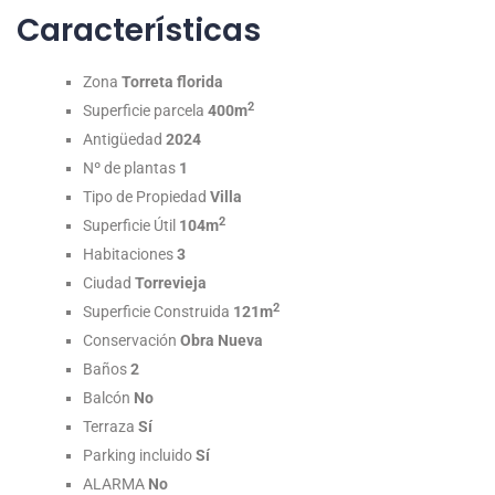
Características
Zona
Torreta florida
2
Superficie parcela
400m
Antigüedad
2024
Nº de plantas
1
Tipo de Propiedad
Villa
2
Superficie Útil
104m
Habitaciones
3
Ciudad
Torrevieja
2
Superficie Construida
121m
Conservación
Obra Nueva
Baños
2
Balcón
No
Terraza
Sí
Parking incluido
Sí
ALARMA
No