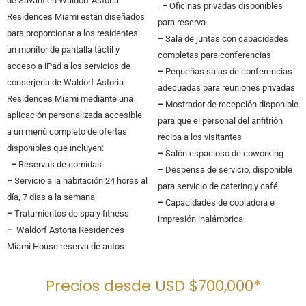
de Savant en Waldorf Astoria
–
Oficinas privadas disponibles
Residences Miami están diseñados
para reserva
para proporcionar a los residentes
–
Sala de juntas con capacidades
un monitor de pantalla táctil y
completas para conferencias
acceso a iPad a los servicios de
–
Pequeñas salas de conferencias
conserjería de Waldorf Astoria
adecuadas para reuniones privadas
Residences Miami mediante una
–
Mostrador de recepción disponible
aplicación personalizada accesible
para que el personal del anfitrión
a un menú completo de ofertas
reciba a los visitantes
disponibles que incluyen:
–
Salón espacioso de coworking
–
Reservas de comidas
–
Despensa de servicio, disponible
–
Servicio a la habitación 24 horas al
para servicio de catering y café
día, 7 días a la semana
–
Capacidades de copiadora e
–
Tratamientos de spa y fitness
impresión inalámbrica
–
Waldorf Astoria Residences
Miami House reserva de autos
Precios desde USD $700,000*