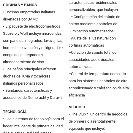
características residenciales
COCINAS Y BAÑOS
personalizables, que incluyen:
•
Cocinas empotradas italianas
–
Configuración del estado de
diseñadas por BAMO
ánimo mediante controles de
•
El paquete de electrodomésticos
iluminación automatizados
Subzero y Wolf incluye microondas
–
Ajuste de la luz natural con
con paneles integrados, lavavajillas,
cortinas automáticas
horno de convección y refrigerador /
–
Curación de sonido total con
congelador integrados y
capacidades audiovisuales
almacenamiento de vino
automatizadas
•
Los baños principales ofrecen
–
Control de temperatura completo
duchas de lluvia y tocadores
para los sistemas centrales de aire
italianos personalizados
acondicionado y calefacción de alta
•
Sanitarios, características y
eficiencia
accesorios de Dornbracht y Duravit
NEGOCIO
TECNOLOGÍA
•
The Club *: un centro de negocios
•
Los sistemas de tecnología para el
de primera clase totalmente
hogar inteligente de primera calidad
equipado que incluye: